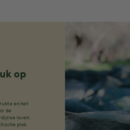
uk op
drukte en het
or de
dijnse leven.
llische plek