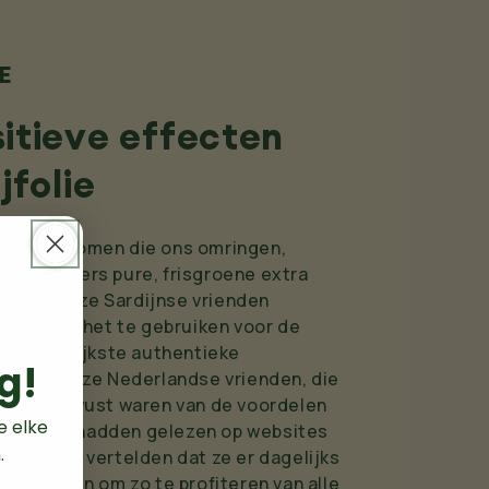
E
itieve effecten
jfolie
e olijfbomen die ons omringen,
ar vele liters pure, frisgroene extra
olie op. Onze Sardijnse vrienden
l snel om het te gebruiken voor de
 de heerlijkste authentieke
g!
eel van onze Nederlandse vrienden, die
ls ook bewust waren van de voordelen
e elke
 en erover hadden gelezen op websites
.
voeding, vertelden dat ze er dagelijks
an dronken om zo te profiteren van alle