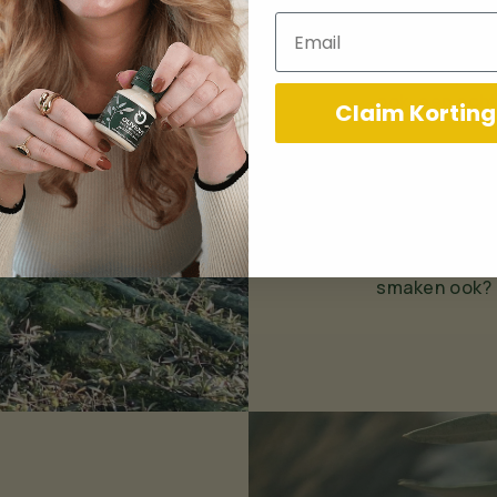
positieve eig
Email
Soms lengden
de scherpe s
ook, een echt
Claim Korting
Dus peinsde i
uitzicht op du
en daarmee di
Hoe zorg ik d
extra vergine 
smaken ook?