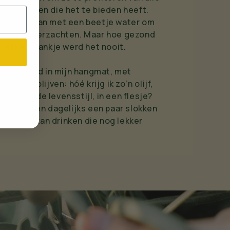
enschappen die het te bieden heeft.
 ze het aan met een beetje water om
maak te verzachten. Maar hoe gezond
 lekker drankje werd het nooit.
k, luierend in mijn hangmat, met
izenden olijven: hóé krijg ik zo’n olijf,
e gezonde levensstijl, in een flesje?
at iedereen dagelijks een paar slokken
olijfolie kan drinken die nog lekker