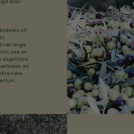
ingd door
endeels uit
ls
 van lange
 zon, zee en
s dagelijkse
 verleden, en
editerrane
tertuin.