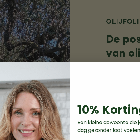
OLIJFOLI
De pos
van oli
De eeuwenoud
leveren elk ja
vergine olijf
leerden ons a
bereiding van
10% Kortin
gerechten. V
zich inmidde
Een kleine gewoonte die j
van olijfolie
dag gezonder laat voelen
over gezonde 
een glaasje v