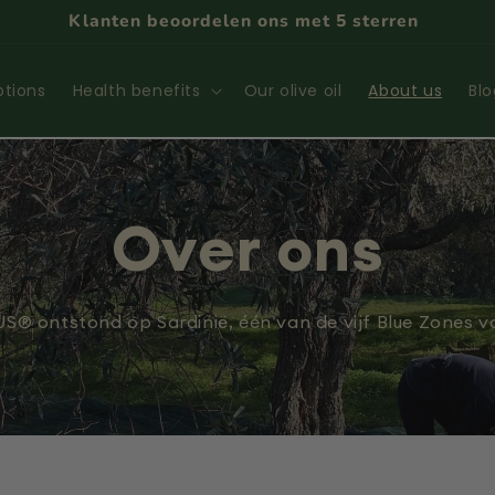
ptions
Health benefits
Our olive oil
About us
Blo
Over ons
® ontstond op Sardinië, één van de vijf Blue Zones v