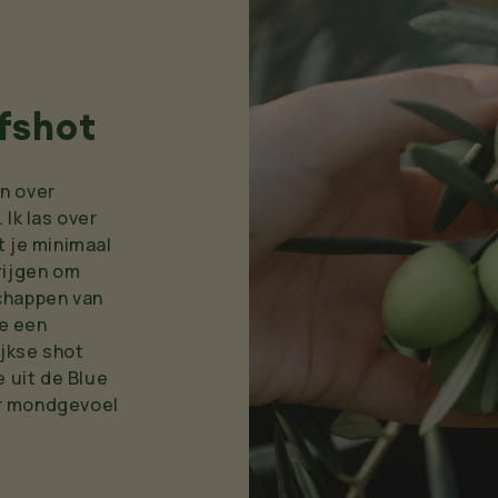
jfshot
n over
 Ik las over
t je minimaal
rijgen om
chappen van
de een
ijkse shot
e uit de Blue
er mondgevoel