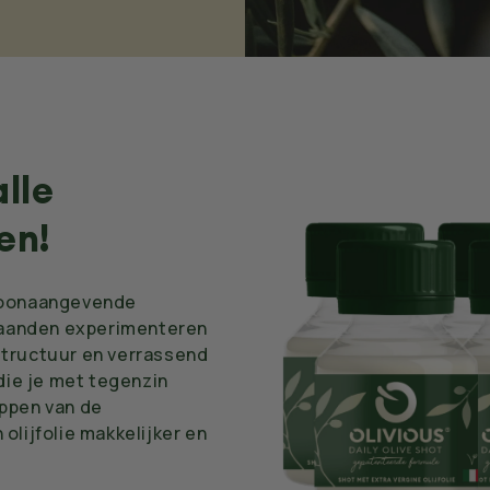
lle
en!
 toonaangevende
maanden experimenteren
structuur en verrassend
 die je met tegenzin
appen van de
olijfolie makkelijker en