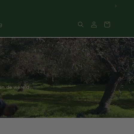
Log
Cart
g
in
an de wereld.